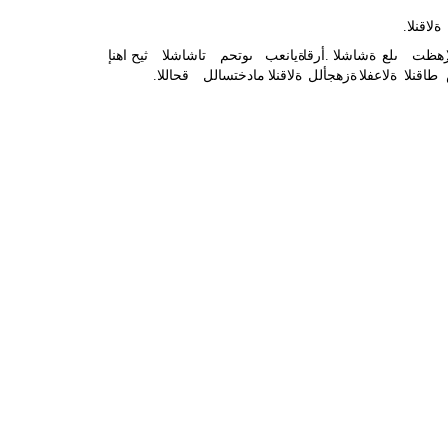
ةلاقنلا
.
هظت
ىلع
ةشاشلا
.
أرقا
ةيانعب
ىوتحم
تاشاشلا
ثيح
اهنإ
طاقنلا
ةلاعفلا
ةزهجألل
ةلاقنلا
مادختسالل
قحاللا
.