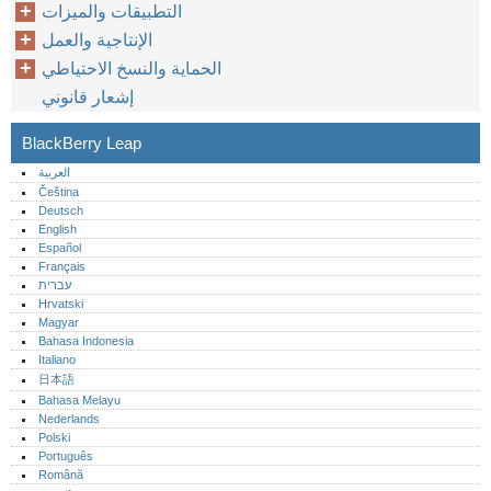
التطبيقات والميزات
الإنتاجية والعمل
الحماية والنسخ الاحتياطي
إشعار قانوني
BlackBerry Leap
العربية
Čeština
Deutsch
English
Español
Français
עברית
Hrvatski
Magyar
Bahasa Indonesia
Italiano
日本語
Bahasa Melayu
Nederlands
Polski
Português‎
Română