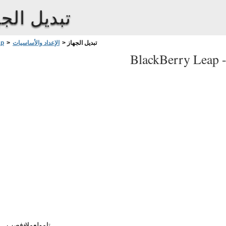
تبديل الجه
تبديل الجهاز
>
الإعداد والأساسيات
>
ap
BlackBerry Leap 
تامولعملا
ةفصب