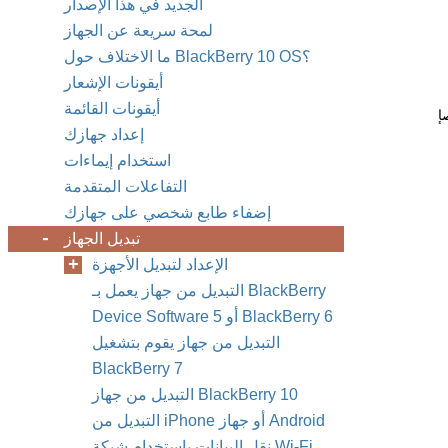
الجديد في هذا الإصدار
لمحة سريعة عن الجهاز
ما الاختلاف حول BlackBerry 10 OS؟
أيقونات الإشعار
أيقونات القائمة
إ
إعداد جهازك
استخدام إيماءات
التفاعلات المتقدمة
إضفاء طابع شخصي على جهازك
تبديل الجهاز
الإعداد لتبديل الأجهزة
التبديل من جهاز يعمل بـ BlackBerry
Device Software 5 أو BlackBerry 6
التبديل من جهاز يقوم بتشغيل
BlackBerry 7
التبديل من جهاز BlackBerry 10
التبديل من iPhone أو جهاز Android
نقل البيانات باستخدام شبكة Wi-Fi