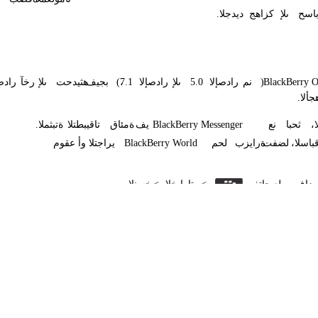
باسح
ىلإ
كزاهج
ديدجلا
.
BlackBerry 
)
نم
رادصإلا
5.0
ىلإ
رادصإلا
7.1
(،
بجيف
هثيدحت
ىلإ
رخآ
رادص
جألا
.
ا
ثحبا
نع
BlackBerry Messenger
يف
ةمئاق
تاقيبطتلا
ةتبثملا
.
قباسلا
لضفت
ةرايزب
لحم
BlackBerry World
يراجتلا
وأ
عقوم
ضاف
ىلع
حاتفم
<
تارايخلا
<
خسنلا