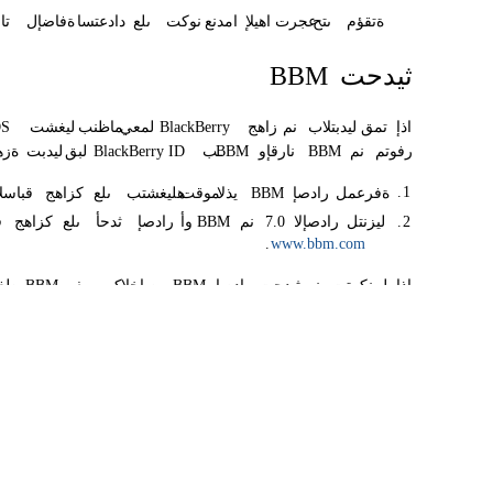
ةتقؤم
ىتح
عجرت
اهيلإ
امدنع
نوكت
ىلع
دادعتسا
ةفاضإل
تا
ثيدحت
BBM
اذإ
تمق
ليدبتلاب
نم
زاهج
BlackBerry
لمعي
ماظنب
ليغشت
OS
رفوتم
نم
BBM
نارقإو
BBM
ـب
BlackBerry ID
لبق
ليدبت
ةزه
.
1
ةفرعمل
رادصإ
BBM
يذلا
موقت
هليغشتب
ىلع
كزاهج
،قباسل
2
.
ليزنتل
رادصإلا
7.0
نم
BBM
وأ
رادصإ
ثدحأ
ىلع
كزاهج
،
.
www.bbm.com
اذإ
مل
نكمتت
نم
ثيدحت
رادصإ
BBM
صاخلا
،كب
يف
BBM
،
طغ