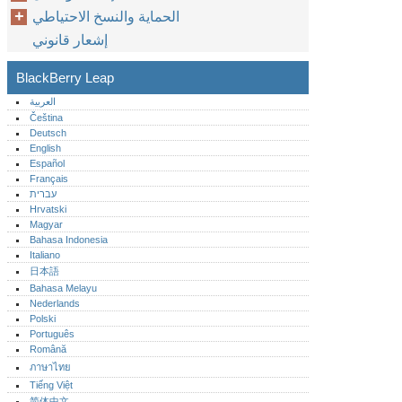
الحماية والنسخ الاحتياطي
إشعار قانوني
BlackBerry Leap
العربية
Čeština
Deutsch
English
Español
Français
עברית
Hrvatski
Magyar
Bahasa Indonesia
Italiano
日本語
Bahasa Melayu
Nederlands
Polski
Português‎
Română
ภาษาไทย
Tiếng Việt
简体中文