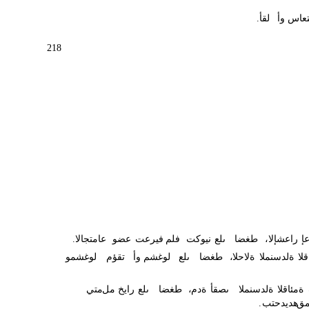
تعاس
وأ
لقأ
.
218
عإ
،راعشإلا
طغضا
ىلع
نيوكت
فلم
فيرعت
عضو
عامتجالا
.
لا
ةلدسنملا
ةلاحلا
،
طغضا
ىلع
لوغشم
وأ
تقؤم
لوغشمو
ةمئاقلا
ةلدسنملا
ىصقأ
ةدم
،
طغضا
ىلع
رايخ
.
مل
متي
مق
هديدحتب
.