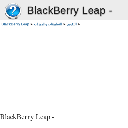
BlackBerry Leap -
>
التقويم
>
التطبيقات والميزات
>
BlackBerry Leap
تمكين وضع الاجتماع
>
تخصيص إعدادات تطبيق "التقويم"
BlackBerry Leap -