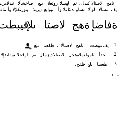
تاهج
لاصتالا
كيدل
.
نم
لهسلا
روثعلا
ىلع
صاخشألا
نيذلا
ديرت
يف
مسالا
لوألا
مساو
ةلئاعلا
وأ
نيوانع
ديربلا
ينورتكلإلا
وأ
ماقر
ةفاضإ
ةهج
لاصتا
ىلإ
قيبطت
.
1
يف
قيبطت
"
تاهج
لاصتالا
"
،
طغضا
ىلع
.
.
2
لخدأ
تامولعملا
ةهجل
لاصتالا
.
ديزملل
نم
لوقحلا
،ةيفاضإلا
.
3
طغضا
ىلع
ظفح
.
حيملت
: