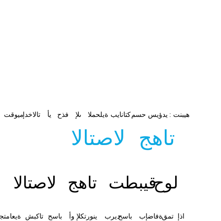
هيبنت
:
يدؤيس
حسم
كتانايب
ةيلحملا
ىلإ
فذح
يأ
تالاخدإ
ميوقت
تاهج
لاصتالا
لوح
قيبطت
تاهج
لاصتالا
اذإ
تمق
ةفاضإب
باسح
ديرب
ينورتكلإ
وأ
باسح
تاكبش
ةيعامتجا