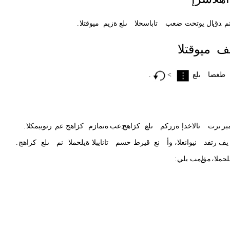
م
.
دق
ال
يوتحت
ضعب
تاباسحلا
ىلع
ةزيم
ميوقتلا
.
ف
ميوقتلا
طغضا
ىلع
<
.
بر
ىرت
تالاخدإ
ةرركم
ىلع
كزاهج
دعب
ةنمازم
كزاهج
عم
رتويبمكلا
.
يف
رتفد
،نيوانعلا
وأ
نع
قيرط
حسم
تانايبلا
ةيلحملا
نم
ىلع
كزاهج
.
يلحملا
مق
امب
يلي
: