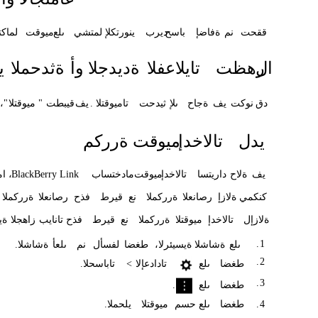
ققحت
نم
ةفاضإ
باسح
ديرب
ينورتكلإ
لمتشي
ىلع
ميوقت
لماكت
ال
رهظت
تايلاعفلا
ةديدجلا
وأ
ةثدحملا
ي
دق
نوكت
يف
ةجاح
ىلإ
ثيدحت
تاميوقتلا
.
يف
قيبطت
"
ميوقتلا
"
،
يدل
تالاخدإ
ميوقت
ةرركم
يف
ةلاح
داريتسا
تالاخدإ
ميوقت
مادختساب
BlackBerry Link
،
ام
كنكمي
ةلازإ
رصانعلا
ةرركملا
نع
قيرط
فذح
رصانعلا
ةرركملا
ةلازإل
تالاخدإ
ميوقتلا
ةرركملا
نع
قيرط
فذح
تانايب
زاهجلا
،ة
.
1
ىلع
ةشاشلا
،ةيسيئرلا
طغضا
لفسأل
نم
ىلعأ
ةشاشلا
.
.
2
طغضا
ىلع
تادادعإلا
<
تاباسحلا
.
.
3
طغضا
ىلع
.
4
.
طغضا
ىلع
حسم
ميوقتلا
يلحملا
.