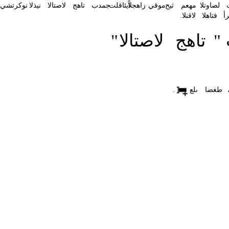
لصاوتلا
مهعم
ثيح
موقي
زاهجلا
اًيئاقلت
جمدب
تاهج
لاصتالا
نيذلا
نوكرتشي
أ
فتاهلا
لاقنلا
.
"
تاهج
لاصتالا
"
طغضا
ىلع
.