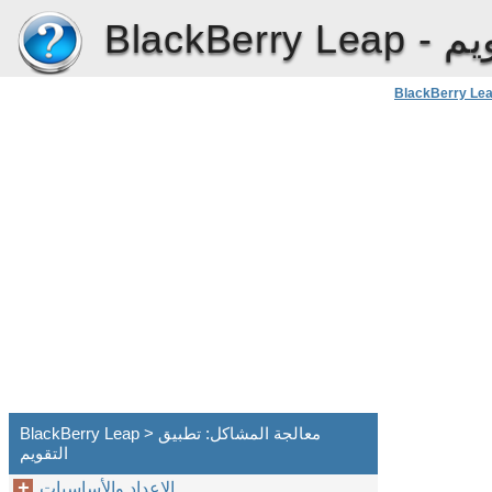
يم
BlackBerry Leap -
BlackBerry Le
BlackBerry Leap > معالجة المشاكل: تطبيق
التقويم
الإعداد والأساسيات