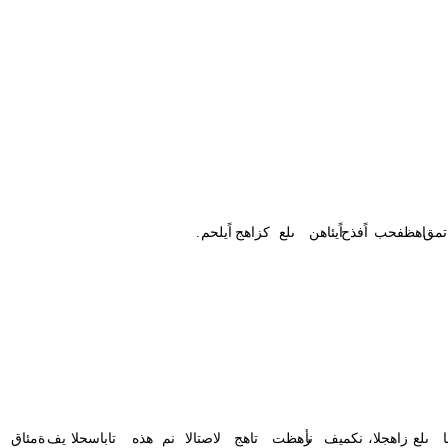
تمق
اهظفحب
اًفذح
اًيئاهن
ىلع
كزاهج
اًيلحم
.
ىلع
،زاهجلا
نكميف
نأ
رهظت
تاهج
لاصتالا
نم
هذه
تاباسحلا
يف
ةمئاق