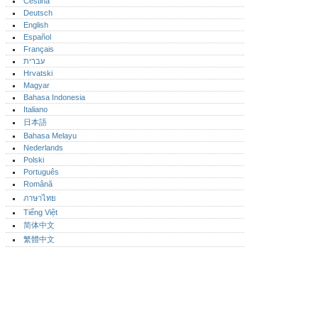
Čeština
Deutsch
English
Español
Français
עברית
Hrvatski
Magyar
Bahasa Indonesia
Italiano
日本語
Bahasa Melayu
Nederlands
Polski
Português‎
Română
ภาษาไทย
Tiếng Việt
简体中文
繁體中文