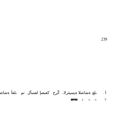
239
.
1
ىلع
ةشاشلا
،ةيسيئرلا
كّرح
كعبصإ
لفسأل
نم
ىلعأ
ةشاشل
.
2
طغضا
ىلع